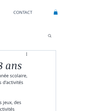
CONTACT
-8 ans
née scolaire, 
 d'activités 
 jeux, des 
tivités 