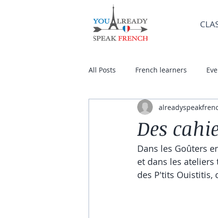
CLA
All Posts
French learners
Eve
alreadyspeakfren
Des cahie
Dans les Goûters en
et dans les ateliers
des P'tits Ouistitis