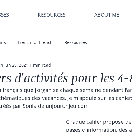
SSES
RESOURCES
ABOUT ME
nts
French for French
Ressources
ch
Jun 29, 2021
1 min read
rs d'activités pour les 4
 français que j'organise chaque semaine pendant l'an
 thématiques des vacances, je m'appuie sur les cahiers
, créés par Sonia de unjourunjeu.com 
Chaque cahier propose des
pages d'information, des ac