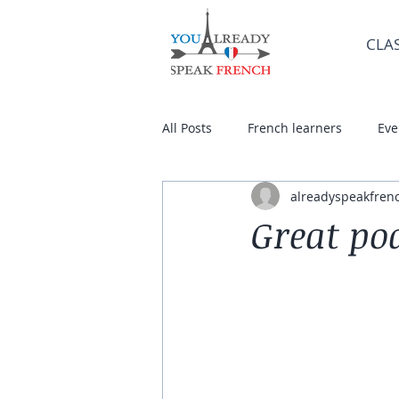
CLA
All Posts
French learners
Eve
alreadyspeakfren
Great pod