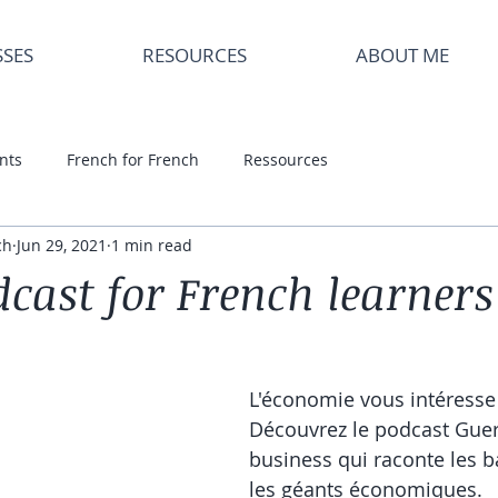
SSES
RESOURCES
ABOUT ME
nts
French for French
Ressources
ch
Jun 29, 2021
1 min read
cast for French learners
L'économie vous intéresse
Découvrez le podcast Guer
business qui raconte les ba
les géants économiques. 