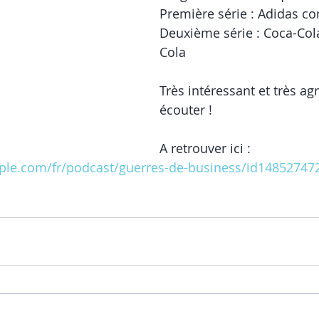
Première série : Adidas co
Deuxième série : Coca-Col
Cola
Très intéressant et très ag
écouter !
A retrouver ici : 
pple.com/fr/podcast/guerres-de-business/id14852747