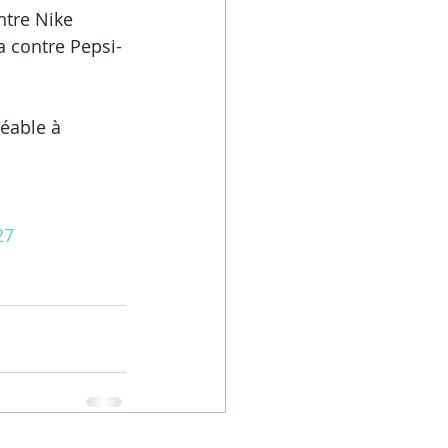
ntre Nike
a contre Pepsi-
réable à 
27