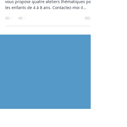
Les ateliers du mois d'août
Encore quelques semaines avant la rentrée! Je
vous propose quatre ateliers thématiques pour
les enfants de 4 à 8 ans. Contactez-moi il...