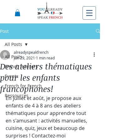
Post
All Posts
alreadyspeakfrench
All Posts
Jun 29, 2021
1 min read
Des ateliers thématiques
French learners
pour les enfants
Events
French for French
francophones!
Ressources
En juillet et août, je propose aux 
enfants de 4 à 8 ans des ateliers 
thématiques pour apprendre tout 
en s'amusant : activités manuelles, 
cuisine, quiz, jeux et beaucoup de 
surprises ! Contactez-moi 